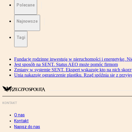
Polecane
Najnowsze
Tagi
Fundacje rodzinne inwestują w nieruchomości i energetykę. Ni
Jest sposób na SENT. Status AEO może pomóc firmom
Zmiany w systemie SENT. Ekspert wskazuje kto na nich skorzys
Unia nakazuje ograniczenie plastiku. Rząd spóźnia się z przyj
KONTAKT
O nas
Kontakt
Napisz do nas