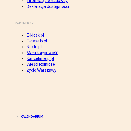
Informacje o nadawcy
Deklaracja dostępności
PARTNERZY
E-kiosk.pl
E-gazety.pl
Nexto.pl
Mała księgowość
Kancelarierp.pl
Wieści Rolnicze
Życie Warszawy
KALENDARIUM