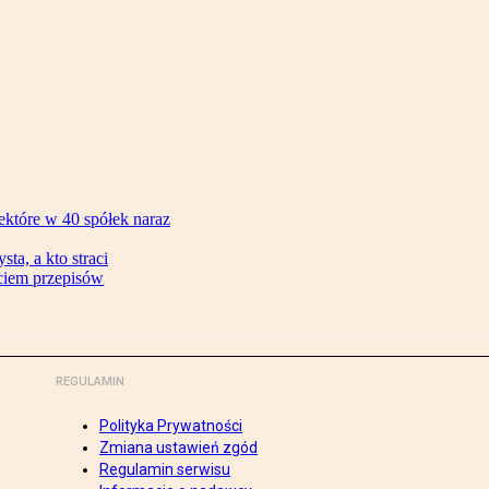
ektóre w 40 spółek naraz
ta, a kto straci
ęciem przepisów
REGULAMIN
Polityka Prywatności
Zmiana ustawień zgód
Regulamin serwisu