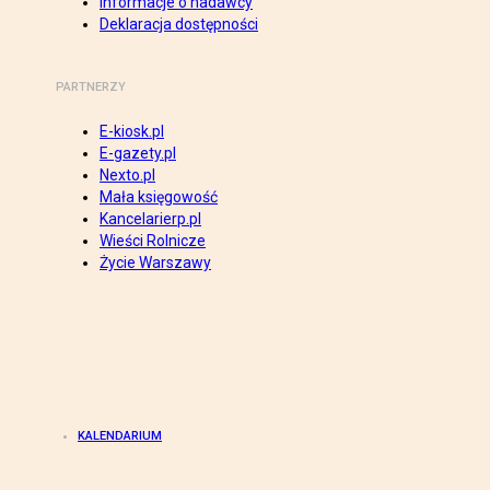
Informacje o nadawcy
Deklaracja dostępności
PARTNERZY
E-kiosk.pl
E-gazety.pl
Nexto.pl
Mała księgowość
Kancelarierp.pl
Wieści Rolnicze
Życie Warszawy
KALENDARIUM