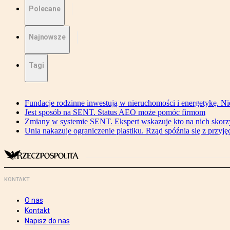
Polecane
Najnowsze
Tagi
Fundacje rodzinne inwestują w nieruchomości i energetykę. Ni
Jest sposób na SENT. Status AEO może pomóc firmom
Zmiany w systemie SENT. Ekspert wskazuje kto na nich skorzys
Unia nakazuje ograniczenie plastiku. Rząd spóźnia się z przyj
KONTAKT
O nas
Kontakt
Napisz do nas