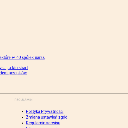
ektóre w 40 spółek naraz
ta, a kto straci
ęciem przepisów
REGULAMIN
Polityka Prywatności
Zmiana ustawień zgód
Regulamin serwisu