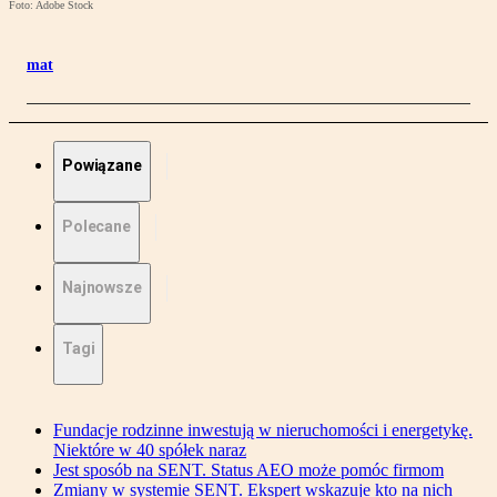
Foto: Adobe Stock
mat
Powiązane
Polecane
Najnowsze
Tagi
Fundacje rodzinne inwestują w nieruchomości i energetykę.
Niektóre w 40 spółek naraz
Jest sposób na SENT. Status AEO może pomóc firmom
Zmiany w systemie SENT. Ekspert wskazuje kto na nich