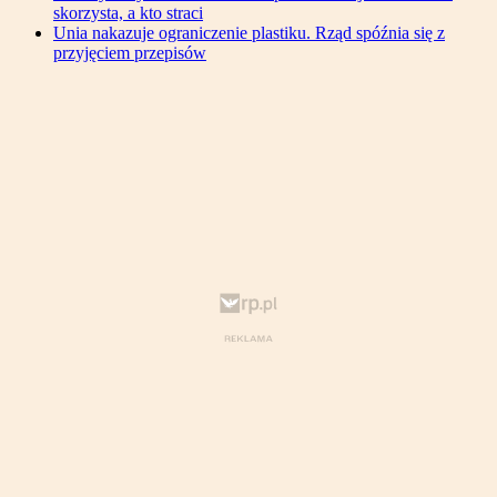
skorzysta, a kto straci
Unia nakazuje ograniczenie plastiku. Rząd spóźnia się z
przyjęciem przepisów