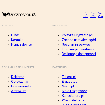
KONTAKT
REGULAMIN
O nas
Polityka Prywatności
Kontakt
Zmiana ustawień zgód
Napisz do nas
Regulamin serwisu
Informacje o nadawcy
Deklaracja dostępności
REKLAMA I PRENUMERATA
PARTNERZY
Reklama
E-kiosk.pl
Ogłoszenia
E-gazety.pl
Prenumerata
Nexto.pl
Archiwum
Mała księgowość
Kancelarierp.pl
Wieści Rolnicze