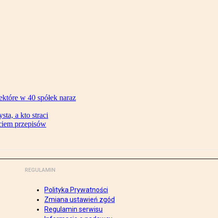
ektóre w 40 spółek naraz
ta, a kto straci
ęciem przepisów
REGULAMIN
Polityka Prywatności
Zmiana ustawień zgód
Regulamin serwisu