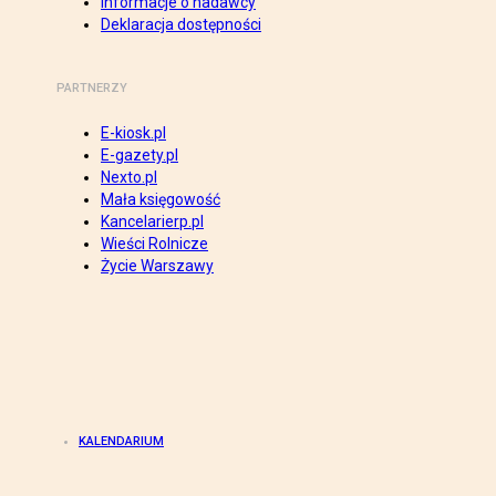
Informacje o nadawcy
Deklaracja dostępności
PARTNERZY
E-kiosk.pl
E-gazety.pl
Nexto.pl
Mała księgowość
Kancelarierp.pl
Wieści Rolnicze
Życie Warszawy
KALENDARIUM