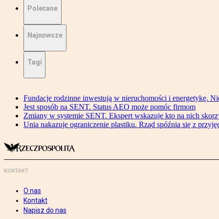
Polecane
Najnowsze
Tagi
Fundacje rodzinne inwestują w nieruchomości i energetykę. Ni
Jest sposób na SENT. Status AEO może pomóc firmom
Zmiany w systemie SENT. Ekspert wskazuje kto na nich skorzys
Unia nakazuje ograniczenie plastiku. Rząd spóźnia się z przyj
KONTAKT
O nas
Kontakt
Napisz do nas