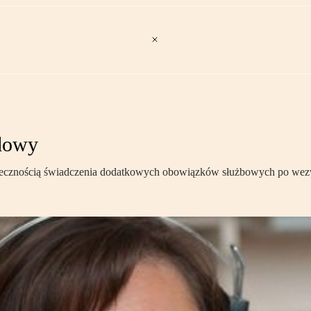
adowy
koniecznością świadczenia dodatkowych obowiązków służbowych po wezw