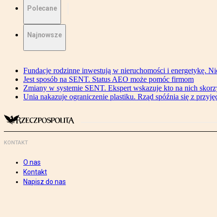
Polecane
Najnowsze
Fundacje rodzinne inwestują w nieruchomości i energetykę. Ni
Jest sposób na SENT. Status AEO może pomóc firmom
Zmiany w systemie SENT. Ekspert wskazuje kto na nich skorzys
Unia nakazuje ograniczenie plastiku. Rząd spóźnia się z przyj
KONTAKT
O nas
Kontakt
Napisz do nas