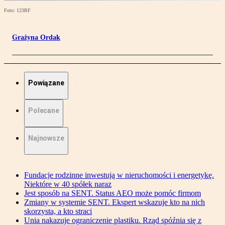
Foto: 123RF
Grażyna Ordak
Powiązane
Polecane
Najnowsze
Fundacje rodzinne inwestują w nieruchomości i energetykę.
Niektóre w 40 spółek naraz
Jest sposób na SENT. Status AEO może pomóc firmom
Zmiany w systemie SENT. Ekspert wskazuje kto na nich
skorzysta, a kto straci
Unia nakazuje ograniczenie plastiku. Rząd spóźnia się z