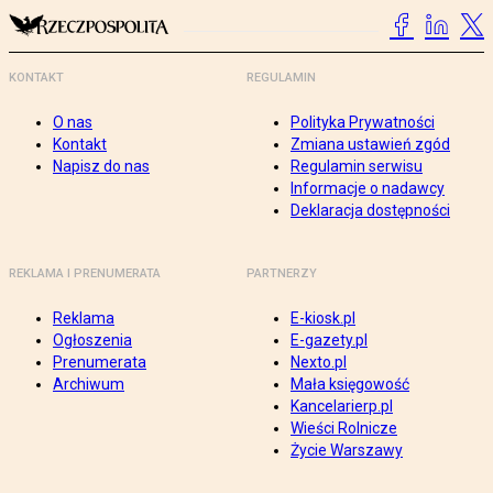
KONTAKT
REGULAMIN
O nas
Polityka Prywatności
Kontakt
Zmiana ustawień zgód
Napisz do nas
Regulamin serwisu
Informacje o nadawcy
Deklaracja dostępności
REKLAMA I PRENUMERATA
PARTNERZY
Reklama
E-kiosk.pl
Ogłoszenia
E-gazety.pl
Prenumerata
Nexto.pl
Archiwum
Mała księgowość
Kancelarierp.pl
Wieści Rolnicze
Życie Warszawy