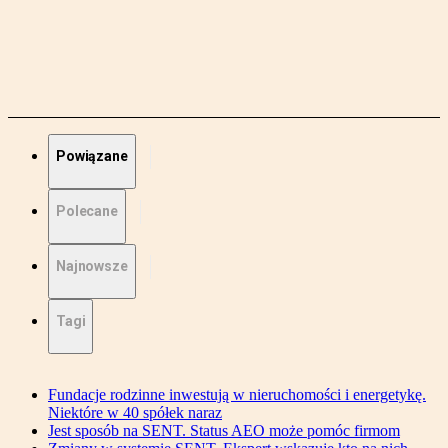
Powiązane
Polecane
Najnowsze
Tagi
Fundacje rodzinne inwestują w nieruchomości i energetykę.
Niektóre w 40 spółek naraz
Jest sposób na SENT. Status AEO może pomóc firmom