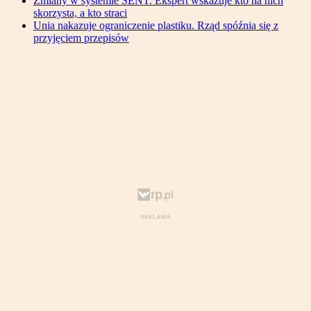
Zmiany w systemie SENT. Ekspert wskazuje kto na nich
skorzysta, a kto straci
Unia nakazuje ograniczenie plastiku. Rząd spóźnia się z
przyjęciem przepisów