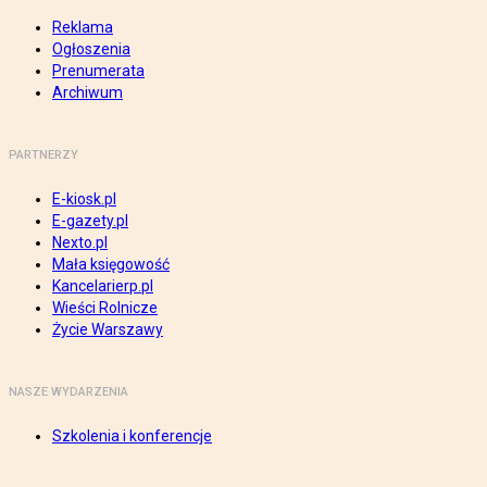
Reklama
Ogłoszenia
Prenumerata
Archiwum
PARTNERZY
E-kiosk.pl
E-gazety.pl
Nexto.pl
Mała księgowość
Kancelarierp.pl
Wieści Rolnicze
Życie Warszawy
NASZE WYDARZENIA
Szkolenia i konferencje