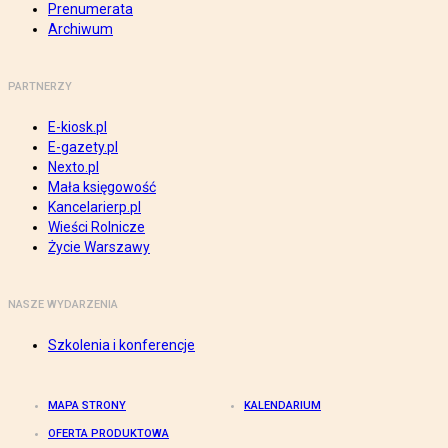
Prenumerata
Archiwum
PARTNERZY
E-kiosk.pl
E-gazety.pl
Nexto.pl
Mała księgowość
Kancelarierp.pl
Wieści Rolnicze
Życie Warszawy
NASZE WYDARZENIA
Szkolenia i konferencje
MAPA STRONY
KALENDARIUM
OFERTA PRODUKTOWA