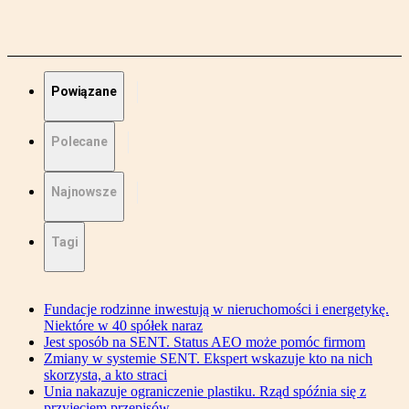
Powiązane
Polecane
Najnowsze
Tagi
Fundacje rodzinne inwestują w nieruchomości i energetykę.
Niektóre w 40 spółek naraz
Jest sposób na SENT. Status AEO może pomóc firmom
Zmiany w systemie SENT. Ekspert wskazuje kto na nich
skorzysta, a kto straci
Unia nakazuje ograniczenie plastiku. Rząd spóźnia się z
przyjęciem przepisów