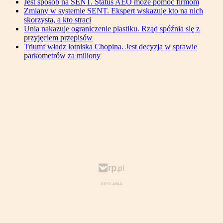
Jest sposób na SENT. Status AEO może pomóc firmom
Zmiany w systemie SENT. Ekspert wskazuje kto na nich
skorzysta, a kto straci
Unia nakazuje ograniczenie plastiku. Rząd spóźnia się z
przyjęciem przepisów
Triumf władz lotniska Chopina. Jest decyzja w sprawie
parkometrów za miliony