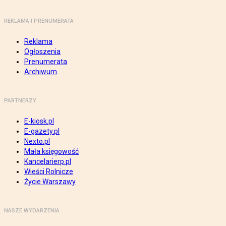
REKLAMA I PRENUMERATA
Reklama
Ogłoszenia
Prenumerata
Archiwum
PARTNERZY
E-kiosk.pl
E-gazety.pl
Nexto.pl
Mała księgowość
Kancelarierp.pl
Wieści Rolnicze
Życie Warszawy
NASZE WYDARZENIA