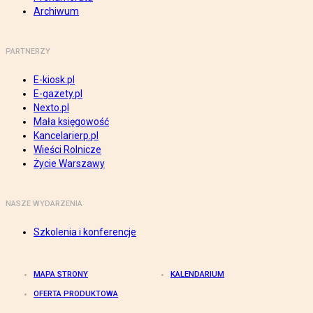
Archiwum
PARTNERZY
E-kiosk.pl
E-gazety.pl
Nexto.pl
Mała księgowość
Kancelarierp.pl
Wieści Rolnicze
Życie Warszawy
NASZE WYDARZENIA
Szkolenia i konferencje
MAPA STRONY
KALENDARIUM
OFERTA PRODUKTOWA