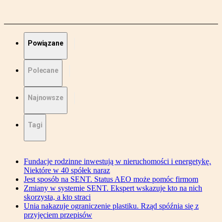
Powiązane
Polecane
Najnowsze
Tagi
Fundacje rodzinne inwestują w nieruchomości i energetykę.
Niektóre w 40 spółek naraz
Jest sposób na SENT. Status AEO może pomóc firmom
Zmiany w systemie SENT. Ekspert wskazuje kto na nich
skorzysta, a kto straci
Unia nakazuje ograniczenie plastiku. Rząd spóźnia się z
przyjęciem przepisów