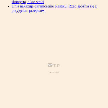
skorzysta, a kto straci
Unia nakazuje ograniczenie plastiku. Rząd spóźnia się z
przyjęciem przepisów