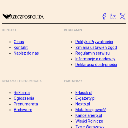
KONTAKT
REGULAMIN
O nas
Polityka Prywatności
Kontakt
Zmiana ustawień zgód
Napisz do nas
Regulamin serwisu
Informacje o nadawcy
Deklaracja dostępności
REKLAMA I PRENUMERATA
PARTNERZY
Reklama
E-kiosk.pl
Ogłoszenia
E-gazety.pl
Prenumerata
Nexto.pl
Archiwum
Mała księgowość
Kancelarierp.pl
Wieści Rolnicze
Życie Warszawy