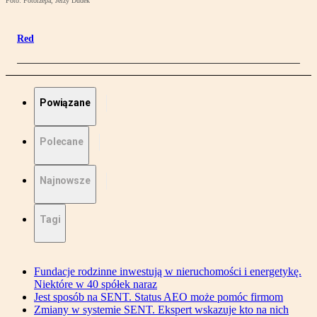
Foto: Fotorzepa, Jerzy Dudek
Red
Powiązane
Polecane
Najnowsze
Tagi
Fundacje rodzinne inwestują w nieruchomości i energetykę.
Niektóre w 40 spółek naraz
Jest sposób na SENT. Status AEO może pomóc firmom
Zmiany w systemie SENT. Ekspert wskazuje kto na nich