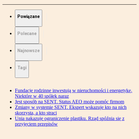
Powiązane
Polecane
Najnowsze
Tagi
Fundacje rodzinne inwestują w nieruchomości i energetykę.
Niektóre w 40 spółek naraz
Jest sposób na SENT. Status AEO może pomóc firmom
Zmiany w systemie SENT. Ekspert wskazuje kto na nich
skorzysta, a kto straci
Unia nakazuje ograniczenie plastiku. Rząd spóźnia się z
przyjęciem przepisów