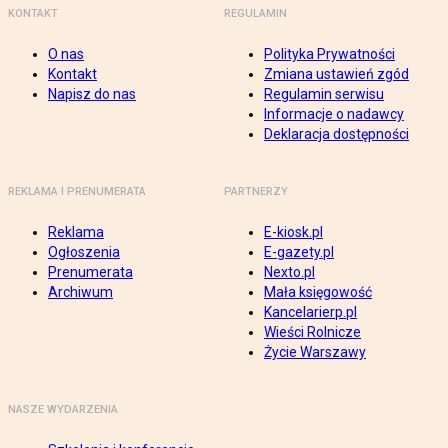
KONTAKT
REGULAMIN
O nas
Polityka Prywatności
Kontakt
Zmiana ustawień zgód
Napisz do nas
Regulamin serwisu
Informacje o nadawcy
Deklaracja dostępności
REKLAMA I PRENUMERATA
PARTNERZY
Reklama
E-kiosk.pl
Ogłoszenia
E-gazety.pl
Prenumerata
Nexto.pl
Archiwum
Mała księgowość
Kancelarierp.pl
Wieści Rolnicze
Życie Warszawy
NASZE WYDARZENIA