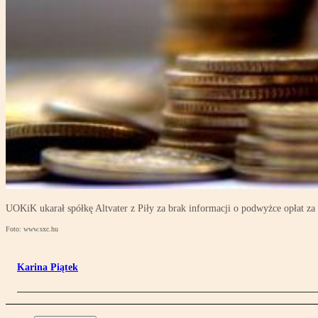
UOKiK ukarał spółkę Altvater z Piły za brak informacji o podwyżce opłat za
Foto: www.sxc.hu
Karina Piątek