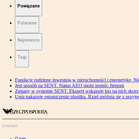
Powiązane
Polecane
Najnowsze
Tagi
Fundacje rodzinne inwestują w nieruchomości i energetykę. Ni
Jest sposób na SENT. Status AEO może pomóc firmom
Zmiany w systemie SENT. Ekspert wskazuje kto na nich skorzys
Unia nakazuje ograniczenie plastiku. Rząd spóźnia się z przyj
KONTAKT
O nas