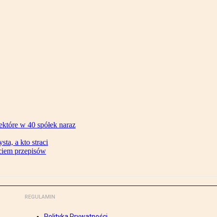
ektóre w 40 spółek naraz
ta, a kto straci
ęciem przepisów
REGULAMIN
Polityka Prywatności