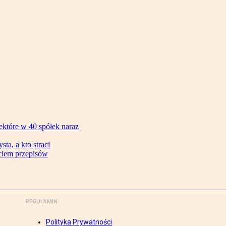
ektóre w 40 spółek naraz
ta, a kto straci
ęciem przepisów
REGULAMIN
Polityka Prywatności