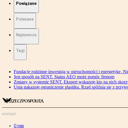
Powiązane
Polecane
Najnowsze
Tagi
Fundacje rodzinne inwestują w nieruchomości i energetykę. Ni
Jest sposób na SENT. Status AEO może pomóc firmom
Zmiany w systemie SENT. Ekspert wskazuje kto na nich skorzys
Unia nakazuje ograniczenie plastiku. Rząd spóźnia się z przyj
KONTAKT
O nas