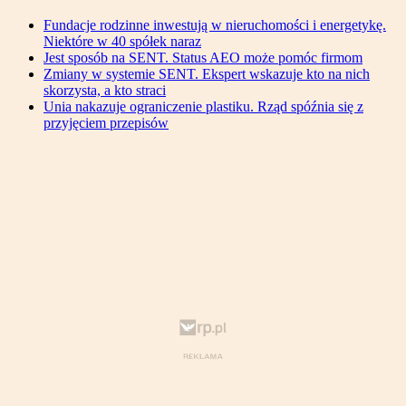
Fundacje rodzinne inwestują w nieruchomości i energetykę.
Niektóre w 40 spółek naraz
Jest sposób na SENT. Status AEO może pomóc firmom
Zmiany w systemie SENT. Ekspert wskazuje kto na nich
skorzysta, a kto straci
Unia nakazuje ograniczenie plastiku. Rząd spóźnia się z
przyjęciem przepisów