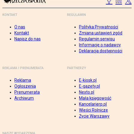
KONTAKT
REGULAMIN
O nas
Polityka Prywatności
Kontakt
Zmiana ustawień zgód
Napisz do nas
Regulamin serwisu
Informacje o nadawcy
Deklaracja dostępności
REKLAMA I PRENUMERATA
PARTNERZY
Reklama
E-kiosk.pl
Ogłoszenia
E-gazety.pl
Prenumerata
Nexto.pl
Archiwum
Mała księgowość
Kancelarierp.pl
Wieści Rolnicze
Życie Warszawy
NASZE WYDARZENIA