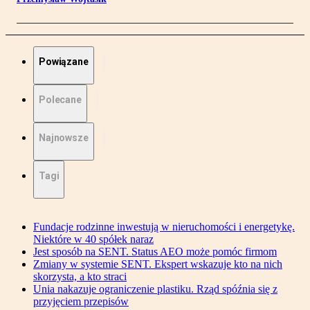
Powiązane
Polecane
Najnowsze
Tagi
Fundacje rodzinne inwestują w nieruchomości i energetykę.
Niektóre w 40 spółek naraz
Jest sposób na SENT. Status AEO może pomóc firmom
Zmiany w systemie SENT. Ekspert wskazuje kto na nich
skorzysta, a kto straci
Unia nakazuje ograniczenie plastiku. Rząd spóźnia się z
przyjęciem przepisów