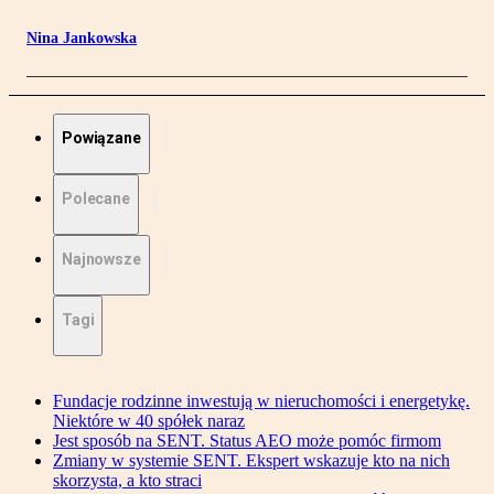
Nina Jankowska
Powiązane
Polecane
Najnowsze
Tagi
Fundacje rodzinne inwestują w nieruchomości i energetykę.
Niektóre w 40 spółek naraz
Jest sposób na SENT. Status AEO może pomóc firmom
Zmiany w systemie SENT. Ekspert wskazuje kto na nich
skorzysta, a kto straci