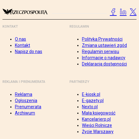
KONTAKT
REGULAMIN
O nas
Polityka Prywatności
Kontakt
Zmiana ustawień zgód
Napisz do nas
Regulamin serwisu
Informacje o nadawcy
Deklaracja dostępności
REKLAMA I PRENUMERATA
PARTNERZY
Reklama
E-kiosk.pl
Ogłoszenia
E-gazety.pl
Prenumerata
Nexto.pl
Archiwum
Mała księgowość
Kancelarierp.pl
Wieści Rolnicze
Życie Warszawy