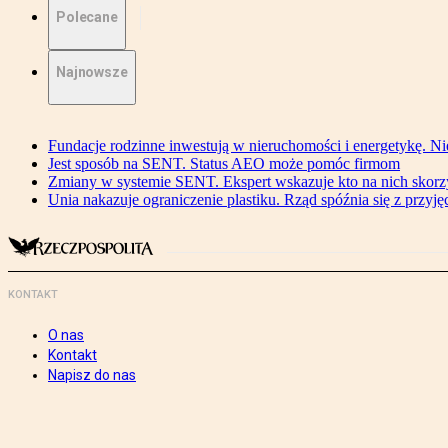
Polecane
Najnowsze
Fundacje rodzinne inwestują w nieruchomości i energetykę. Ni
Jest sposób na SENT. Status AEO może pomóc firmom
Zmiany w systemie SENT. Ekspert wskazuje kto na nich skorzys
Unia nakazuje ograniczenie plastiku. Rząd spóźnia się z przyj
KONTAKT
O nas
Kontakt
Napisz do nas