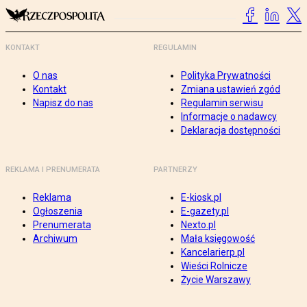
KONTAKT
REGULAMIN
O nas
Polityka Prywatności
Kontakt
Zmiana ustawień zgód
Napisz do nas
Regulamin serwisu
Informacje o nadawcy
Deklaracja dostępności
REKLAMA I PRENUMERATA
PARTNERZY
Reklama
E-kiosk.pl
Ogłoszenia
E-gazety.pl
Prenumerata
Nexto.pl
Archiwum
Mała księgowość
Kancelarierp.pl
Wieści Rolnicze
Życie Warszawy