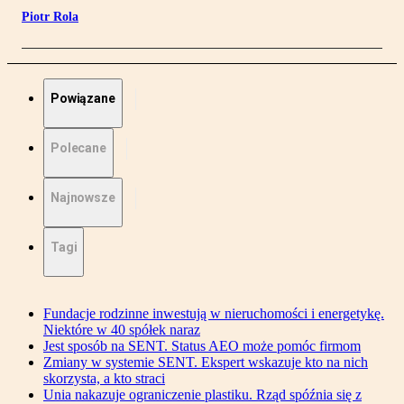
Piotr Rola
Powiązane
Polecane
Najnowsze
Tagi
Fundacje rodzinne inwestują w nieruchomości i energetykę.
Niektóre w 40 spółek naraz
Jest sposób na SENT. Status AEO może pomóc firmom
Zmiany w systemie SENT. Ekspert wskazuje kto na nich
skorzysta, a kto straci
Unia nakazuje ograniczenie plastiku. Rząd spóźnia się z