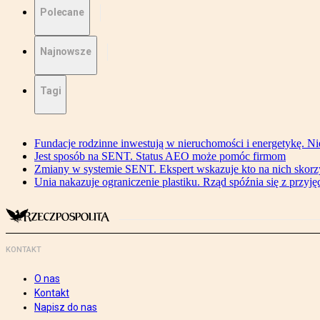
Polecane
Najnowsze
Tagi
Fundacje rodzinne inwestują w nieruchomości i energetykę. Ni
Jest sposób na SENT. Status AEO może pomóc firmom
Zmiany w systemie SENT. Ekspert wskazuje kto na nich skorzys
Unia nakazuje ograniczenie plastiku. Rząd spóźnia się z przyj
KONTAKT
O nas
Kontakt
Napisz do nas