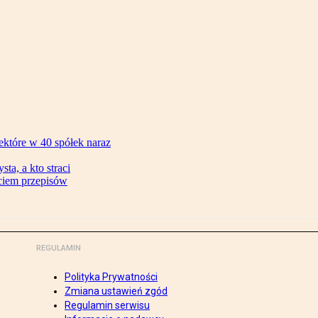
ektóre w 40 spółek naraz
ta, a kto straci
ęciem przepisów
REGULAMIN
Polityka Prywatności
Zmiana ustawień zgód
Regulamin serwisu