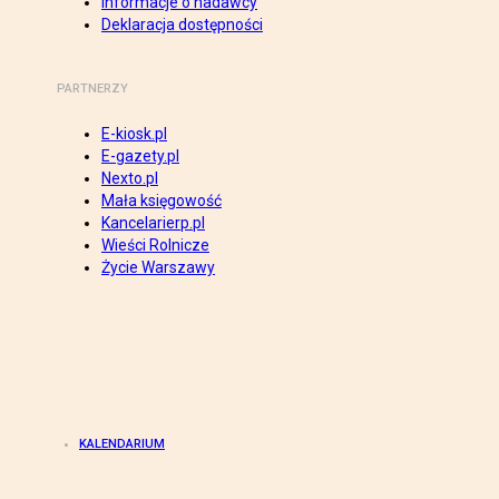
Informacje o nadawcy
Deklaracja dostępności
PARTNERZY
E-kiosk.pl
E-gazety.pl
Nexto.pl
Mała księgowość
Kancelarierp.pl
Wieści Rolnicze
Życie Warszawy
KALENDARIUM