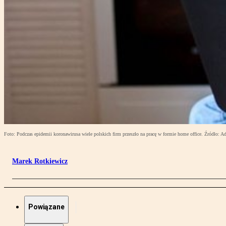
Foto: Podczas epidemii koronawirusa wiele polskich firm przeszło na pracę w formie home office. Źródło: A
Marek Rotkiewicz
Powiązane