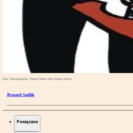
Foto: Rzeczpospolita, Tomasz Wawer Tom Tomasz Wawer
Ryszard Sadlik
Powiązane