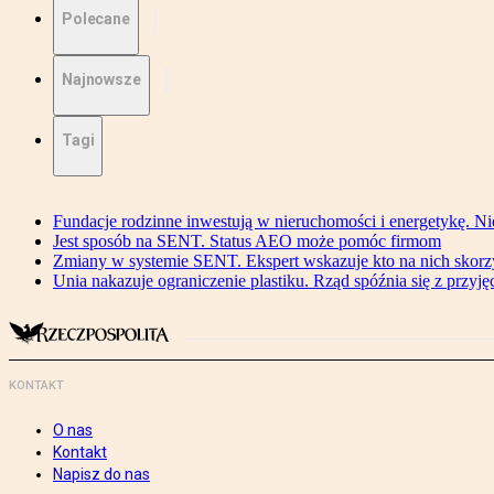
Polecane
Najnowsze
Tagi
Fundacje rodzinne inwestują w nieruchomości i energetykę. Ni
Jest sposób na SENT. Status AEO może pomóc firmom
Zmiany w systemie SENT. Ekspert wskazuje kto na nich skorzys
Unia nakazuje ograniczenie plastiku. Rząd spóźnia się z przyj
KONTAKT
O nas
Kontakt
Napisz do nas