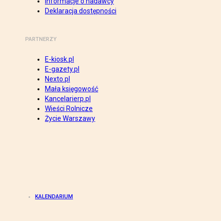
Informacje o nadawcy
Deklaracja dostępności
PARTNERZY
E-kiosk.pl
E-gazety.pl
Nexto.pl
Mała księgowość
Kancelarierp.pl
Wieści Rolnicze
Życie Warszawy
KALENDARIUM