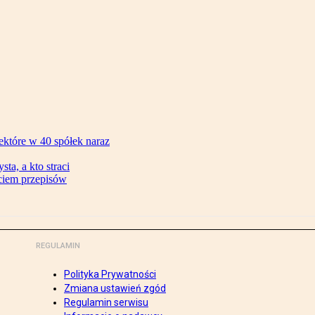
ektóre w 40 spółek naraz
ta, a kto straci
ęciem przepisów
REGULAMIN
Polityka Prywatności
Zmiana ustawień zgód
Regulamin serwisu