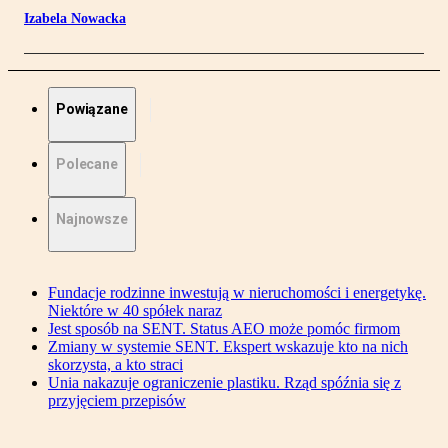
Izabela Nowacka
Powiązane
Polecane
Najnowsze
Fundacje rodzinne inwestują w nieruchomości i energetykę.
Niektóre w 40 spółek naraz
Jest sposób na SENT. Status AEO może pomóc firmom
Zmiany w systemie SENT. Ekspert wskazuje kto na nich
skorzysta, a kto straci
Unia nakazuje ograniczenie plastiku. Rząd spóźnia się z
przyjęciem przepisów