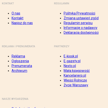
KONTAKT
REGULAMIN
O nas
Polityka Prywatności
Kontakt
Zmiana ustawień zgód
Napisz do nas
Regulamin serwisu
Informacje o nadawcy
Deklaracja dostępności
REKLAMA I PRENUMERATA
PARTNERZY
Reklama
E-kiosk.pl
Ogłoszenia
E-gazety.pl
Prenumerata
Nexto.pl
Archiwum
Mała księgowość
Kancelarierp.pl
Wieści Rolnicze
Życie Warszawy
NASZE WYDARZENIA