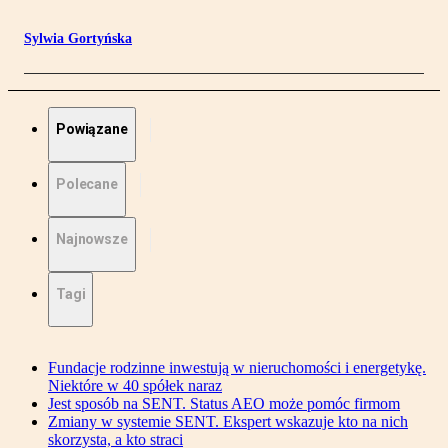
Sylwia Gortyńska
Powiązane
Polecane
Najnowsze
Tagi
Fundacje rodzinne inwestują w nieruchomości i energetykę.
Niektóre w 40 spółek naraz
Jest sposób na SENT. Status AEO może pomóc firmom
Zmiany w systemie SENT. Ekspert wskazuje kto na nich
skorzysta, a kto straci