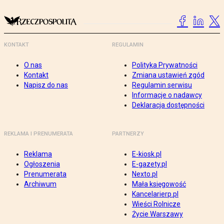
KONTAKT
REGULAMIN
O nas
Polityka Prywatności
Kontakt
Zmiana ustawień zgód
Napisz do nas
Regulamin serwisu
Informacje o nadawcy
Deklaracja dostępności
REKLAMA I PRENUMERATA
PARTNERZY
Reklama
E-kiosk.pl
Ogłoszenia
E-gazety.pl
Prenumerata
Nexto.pl
Archiwum
Mała księgowość
Kancelarierp.pl
Wieści Rolnicze
Życie Warszawy