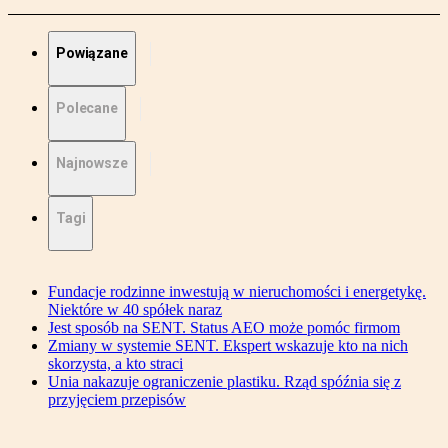
Powiązane
Polecane
Najnowsze
Tagi
Fundacje rodzinne inwestują w nieruchomości i energetykę.
Niektóre w 40 spółek naraz
Jest sposób na SENT. Status AEO może pomóc firmom
Zmiany w systemie SENT. Ekspert wskazuje kto na nich
skorzysta, a kto straci
Unia nakazuje ograniczenie plastiku. Rząd spóźnia się z
przyjęciem przepisów