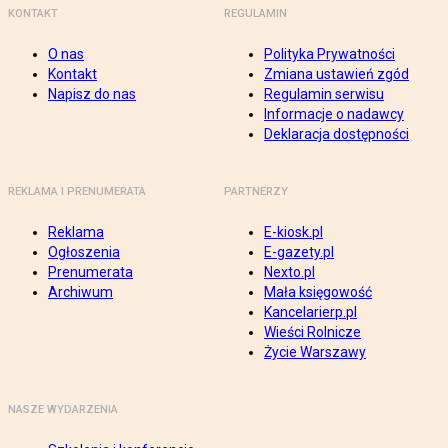
KONTAKT
REGULAMIN
O nas
Polityka Prywatności
Kontakt
Zmiana ustawień zgód
Napisz do nas
Regulamin serwisu
Informacje o nadawcy
Deklaracja dostępności
REKLAMA I PRENUMERATA
PARTNERZY
Reklama
E-kiosk.pl
Ogłoszenia
E-gazety.pl
Prenumerata
Nexto.pl
Archiwum
Mała księgowość
Kancelarierp.pl
Wieści Rolnicze
Życie Warszawy
NASZE WYDARZENIA