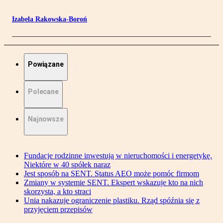
Izabela Rakowska-Boroń
Powiązane
Polecane
Najnowsze
Fundacje rodzinne inwestują w nieruchomości i energetykę.
Niektóre w 40 spółek naraz
Jest sposób na SENT. Status AEO może pomóc firmom
Zmiany w systemie SENT. Ekspert wskazuje kto na nich
skorzysta, a kto straci
Unia nakazuje ograniczenie plastiku. Rząd spóźnia się z
przyjęciem przepisów