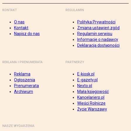
KONTAKT
REGULAMIN
O nas
Polityka Prywatności
Kontakt
Zmiana ustawień zgód
Napisz do nas
Regulamin serwisu
Informacje o nadawcy
Deklaracja dostępności
REKLAMA I PRENUMERATA
PARTNERZY
Reklama
E-kiosk.pl
Ogłoszenia
E-gazety.pl
Prenumerata
Nexto.pl
Archiwum
Mała księgowość
Kancelarierp.pl
Wieści Rolnicze
Życie Warszawy
NASZE WYDARZENIA