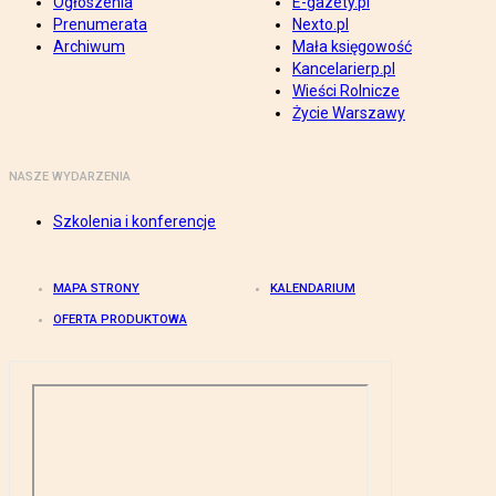
Ogłoszenia
E-gazety.pl
Prenumerata
Nexto.pl
Archiwum
Mała księgowość
Kancelarierp.pl
Wieści Rolnicze
Życie Warszawy
NASZE WYDARZENIA
Szkolenia i konferencje
MAPA STRONY
KALENDARIUM
OFERTA PRODUKTOWA