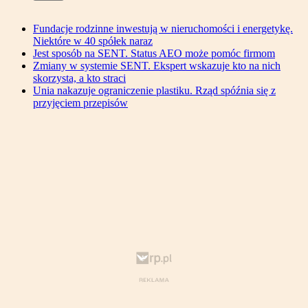
Fundacje rodzinne inwestują w nieruchomości i energetykę.
Niektóre w 40 spółek naraz
Jest sposób na SENT. Status AEO może pomóc firmom
Zmiany w systemie SENT. Ekspert wskazuje kto na nich
skorzysta, a kto straci
Unia nakazuje ograniczenie plastiku. Rząd spóźnia się z
przyjęciem przepisów