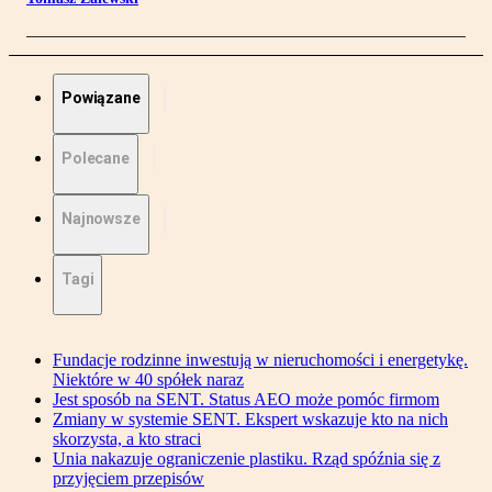
Powiązane
Polecane
Najnowsze
Tagi
Fundacje rodzinne inwestują w nieruchomości i energetykę.
Niektóre w 40 spółek naraz
Jest sposób na SENT. Status AEO może pomóc firmom
Zmiany w systemie SENT. Ekspert wskazuje kto na nich
skorzysta, a kto straci
Unia nakazuje ograniczenie plastiku. Rząd spóźnia się z
przyjęciem przepisów