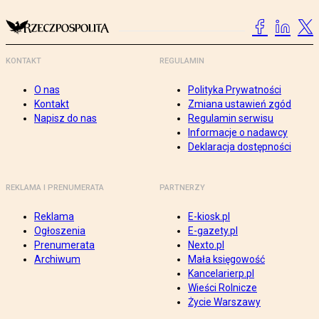
KONTAKT
REGULAMIN
O nas
Polityka Prywatności
Kontakt
Zmiana ustawień zgód
Napisz do nas
Regulamin serwisu
Informacje o nadawcy
Deklaracja dostępności
REKLAMA I PRENUMERATA
PARTNERZY
Reklama
E-kiosk.pl
Ogłoszenia
E-gazety.pl
Prenumerata
Nexto.pl
Archiwum
Mała księgowość
Kancelarierp.pl
Wieści Rolnicze
Życie Warszawy