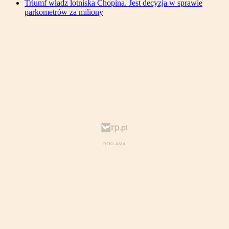
Triumf władz lotniska Chopina. Jest decyzja w sprawie
parkometrów za miliony