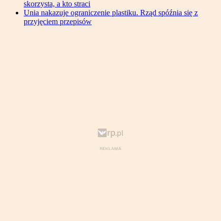
skorzysta, a kto straci
Unia nakazuje ograniczenie plastiku. Rząd spóźnia się z
przyjęciem przepisów