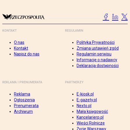
KONTAKT
REGULAMIN
O nas
Polityka Prywatności
Kontakt
Zmiana ustawień zgód
Napisz do nas
Regulamin serwisu
Informacje o nadawcy
Deklaracja dostępności
REKLAMA I PRENUMERATA
PARTNERZY
Reklama
E-kiosk.pl
Ogłoszenia
E-gazety.pl
Prenumerata
Nexto.pl
Archiwum
Mała księgowość
Kancelarierp.pl
Wieści Rolnicze
Życie Warszawy