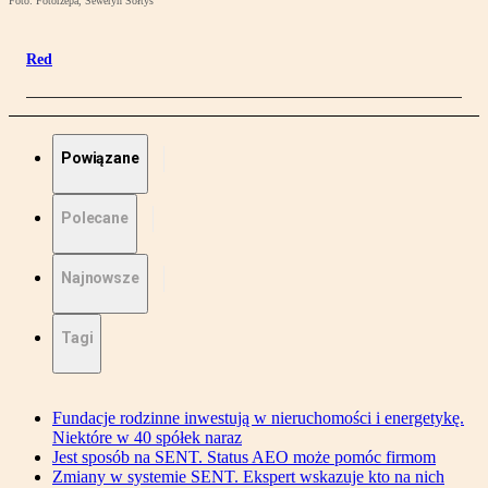
Foto: Fotorzepa, Seweryn Sołtys
Red
Powiązane
Polecane
Najnowsze
Tagi
Fundacje rodzinne inwestują w nieruchomości i energetykę.
Niektóre w 40 spółek naraz
Jest sposób na SENT. Status AEO może pomóc firmom
Zmiany w systemie SENT. Ekspert wskazuje kto na nich