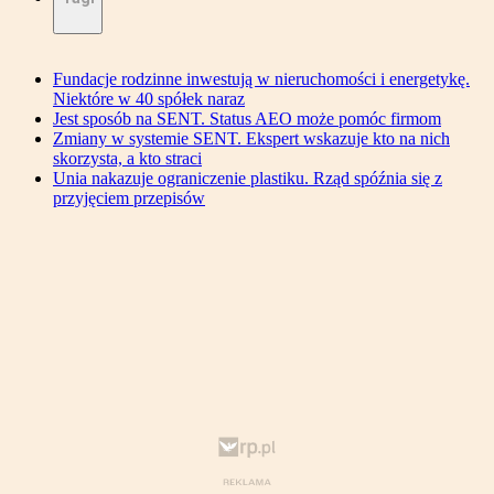
Fundacje rodzinne inwestują w nieruchomości i energetykę.
Niektóre w 40 spółek naraz
Jest sposób na SENT. Status AEO może pomóc firmom
Zmiany w systemie SENT. Ekspert wskazuje kto na nich
skorzysta, a kto straci
Unia nakazuje ograniczenie plastiku. Rząd spóźnia się z
przyjęciem przepisów