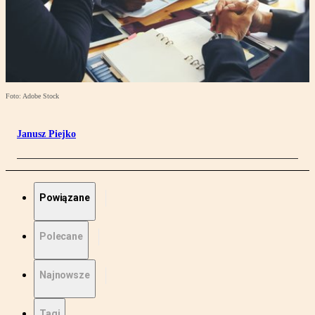
Foto: Adobe Stock
Janusz Piejko
Powiązane
Polecane
Najnowsze
Tagi