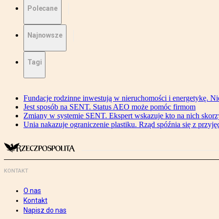
Polecane
Najnowsze
Tagi
Fundacje rodzinne inwestują w nieruchomości i energetykę. Ni
Jest sposób na SENT. Status AEO może pomóc firmom
Zmiany w systemie SENT. Ekspert wskazuje kto na nich skorzys
Unia nakazuje ograniczenie plastiku. Rząd spóźnia się z przyj
KONTAKT
O nas
Kontakt
Napisz do nas