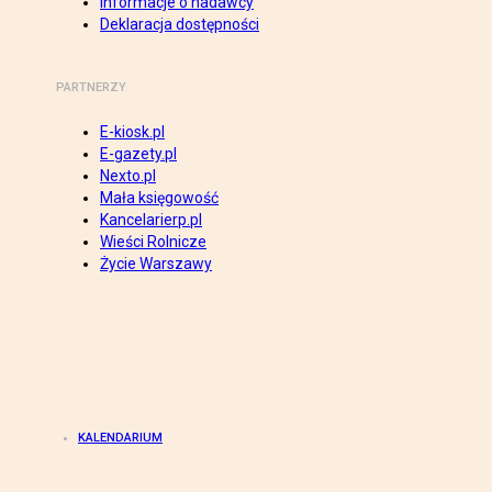
Informacje o nadawcy
Deklaracja dostępności
PARTNERZY
E-kiosk.pl
E-gazety.pl
Nexto.pl
Mała księgowość
Kancelarierp.pl
Wieści Rolnicze
Życie Warszawy
KALENDARIUM