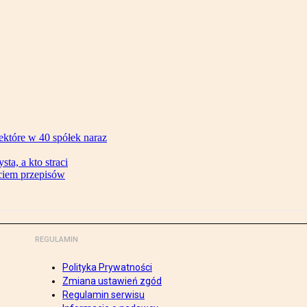
ektóre w 40 spółek naraz
ta, a kto straci
ęciem przepisów
REGULAMIN
Polityka Prywatności
Zmiana ustawień zgód
Regulamin serwisu