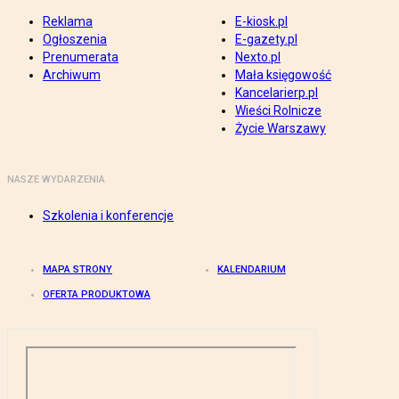
Reklama
E-kiosk.pl
Ogłoszenia
E-gazety.pl
Prenumerata
Nexto.pl
Archiwum
Mała księgowość
Kancelarierp.pl
Wieści Rolnicze
Życie Warszawy
NASZE WYDARZENIA
Szkolenia i konferencje
MAPA STRONY
KALENDARIUM
OFERTA PRODUKTOWA