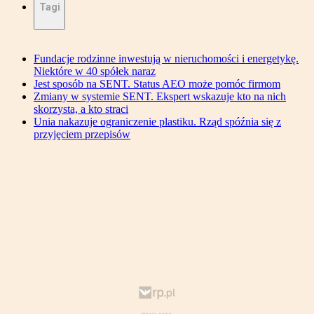
Tagi
Fundacje rodzinne inwestują w nieruchomości i energetykę.
Niektóre w 40 spółek naraz
Jest sposób na SENT. Status AEO może pomóc firmom
Zmiany w systemie SENT. Ekspert wskazuje kto na nich
skorzysta, a kto straci
Unia nakazuje ograniczenie plastiku. Rząd spóźnia się z
przyjęciem przepisów