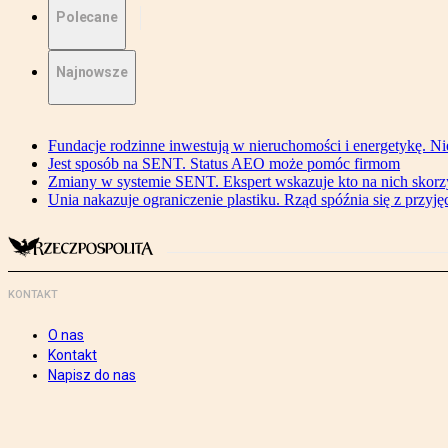
Polecane
Najnowsze
Fundacje rodzinne inwestują w nieruchomości i energetykę. Ni
Jest sposób na SENT. Status AEO może pomóc firmom
Zmiany w systemie SENT. Ekspert wskazuje kto na nich skorzys
Unia nakazuje ograniczenie plastiku. Rząd spóźnia się z przyj
KONTAKT
O nas
Kontakt
Napisz do nas