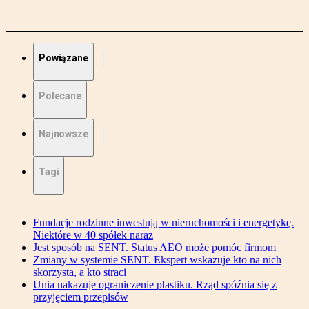
Powiązane
Polecane
Najnowsze
Tagi
Fundacje rodzinne inwestują w nieruchomości i energetykę.
Niektóre w 40 spółek naraz
Jest sposób na SENT. Status AEO może pomóc firmom
Zmiany w systemie SENT. Ekspert wskazuje kto na nich
skorzysta, a kto straci
Unia nakazuje ograniczenie plastiku. Rząd spóźnia się z
przyjęciem przepisów