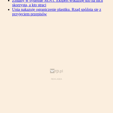
Zmiany w systemie SENT. Ekspert wskazuje kto na nich
skorzysta, a kto straci
Unia nakazuje ograniczenie plastiku. Rząd spóźnia się z
przyjęciem przepisów