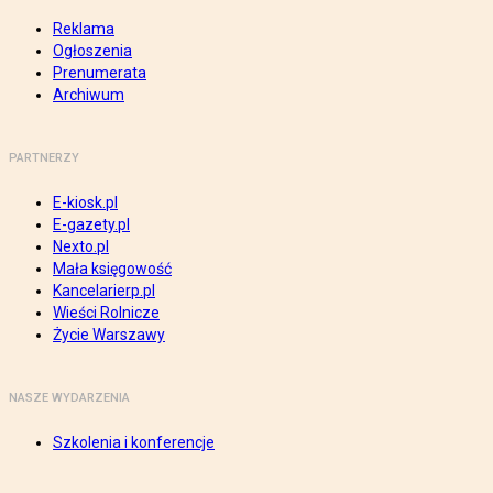
Reklama
Ogłoszenia
Prenumerata
Archiwum
PARTNERZY
E-kiosk.pl
E-gazety.pl
Nexto.pl
Mała księgowość
Kancelarierp.pl
Wieści Rolnicze
Życie Warszawy
NASZE WYDARZENIA
Szkolenia i konferencje