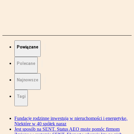
Powiązane
Polecane
Najnowsze
Tagi
Fundacje rodzinne inwestują w nieruchomości i energetykę.
Niektóre w 40 spółek naraz
Jest sposób na SENT. Status AEO może pomóc firmom