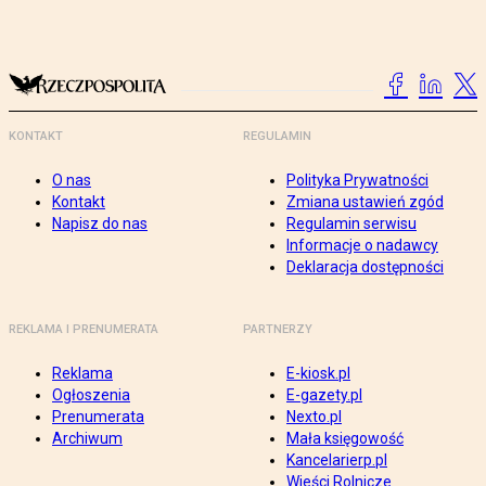
KONTAKT
REGULAMIN
O nas
Polityka Prywatności
Kontakt
Zmiana ustawień zgód
Napisz do nas
Regulamin serwisu
Informacje o nadawcy
Deklaracja dostępności
REKLAMA I PRENUMERATA
PARTNERZY
Reklama
E-kiosk.pl
Ogłoszenia
E-gazety.pl
Prenumerata
Nexto.pl
Archiwum
Mała księgowość
Kancelarierp.pl
Wieści Rolnicze