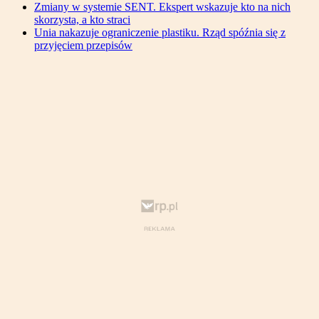
Zmiany w systemie SENT. Ekspert wskazuje kto na nich
skorzysta, a kto straci
Unia nakazuje ograniczenie plastiku. Rząd spóźnia się z
przyjęciem przepisów