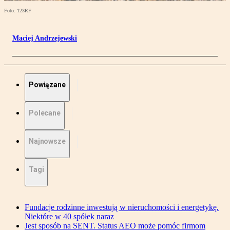
Foto: 123RF
Maciej Andrzejewski
Powiązane
Polecane
Najnowsze
Tagi
Fundacje rodzinne inwestują w nieruchomości i energetykę.
Niektóre w 40 spółek naraz
Jest sposób na SENT. Status AEO może pomóc firmom