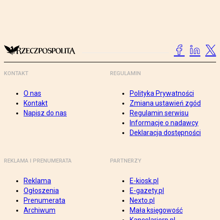
KONTAKT
REGULAMIN
O nas
Polityka Prywatności
Kontakt
Zmiana ustawień zgód
Napisz do nas
Regulamin serwisu
Informacje o nadawcy
Deklaracja dostępności
REKLAMA I PRENUMERATA
PARTNERZY
Reklama
E-kiosk.pl
Ogłoszenia
E-gazety.pl
Prenumerata
Nexto.pl
Archiwum
Mała księgowość