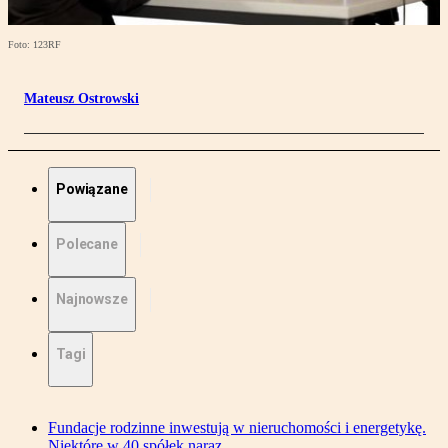
Foto: 123RF
Mateusz Ostrowski
Powiązane
Polecane
Najnowsze
Tagi
Fundacje rodzinne inwestują w nieruchomości i energetykę.
Niektóre w 40 spółek naraz