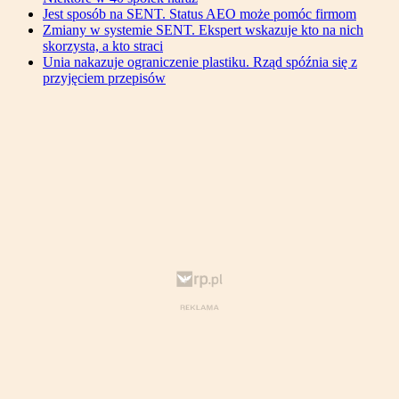
Jest sposób na SENT. Status AEO może pomóc firmom
Zmiany w systemie SENT. Ekspert wskazuje kto na nich
skorzysta, a kto straci
Unia nakazuje ograniczenie plastiku. Rząd spóźnia się z
przyjęciem przepisów