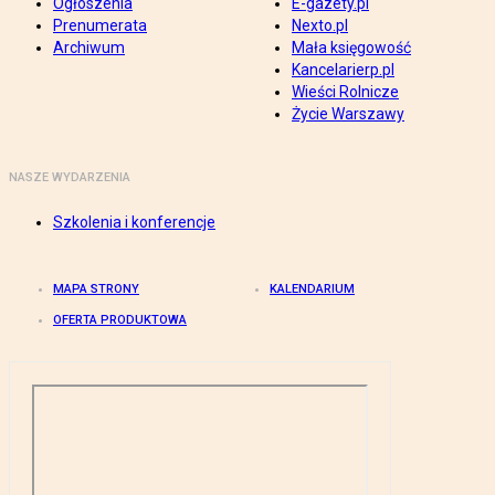
Ogłoszenia
E-gazety.pl
Prenumerata
Nexto.pl
Archiwum
Mała księgowość
Kancelarierp.pl
Wieści Rolnicze
Życie Warszawy
NASZE WYDARZENIA
Szkolenia i konferencje
MAPA STRONY
KALENDARIUM
OFERTA PRODUKTOWA