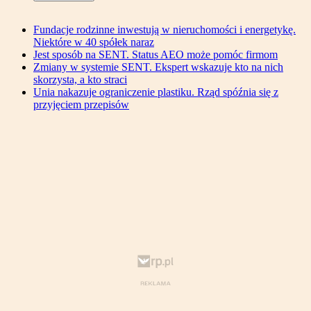
Fundacje rodzinne inwestują w nieruchomości i energetykę.
Niektóre w 40 spółek naraz
Jest sposób na SENT. Status AEO może pomóc firmom
Zmiany w systemie SENT. Ekspert wskazuje kto na nich
skorzysta, a kto straci
Unia nakazuje ograniczenie plastiku. Rząd spóźnia się z
przyjęciem przepisów