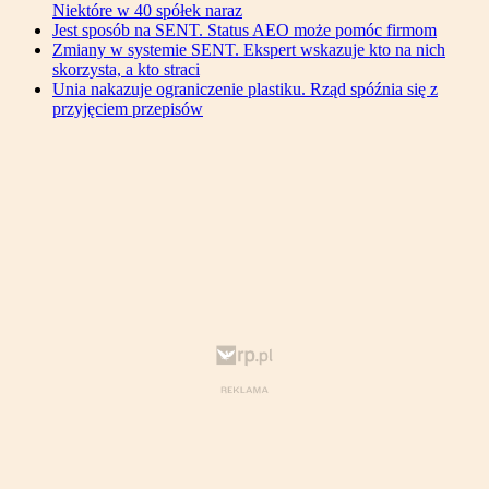
Niektóre w 40 spółek naraz
Jest sposób na SENT. Status AEO może pomóc firmom
Zmiany w systemie SENT. Ekspert wskazuje kto na nich
skorzysta, a kto straci
Unia nakazuje ograniczenie plastiku. Rząd spóźnia się z
przyjęciem przepisów