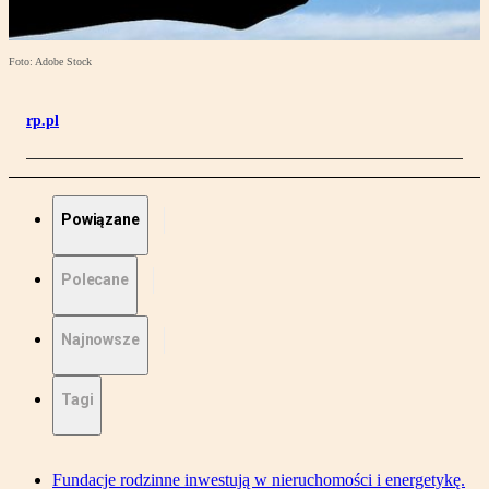
Foto: Adobe Stock
rp.pl
Powiązane
Polecane
Najnowsze
Tagi
Fundacje rodzinne inwestują w nieruchomości i energetykę.