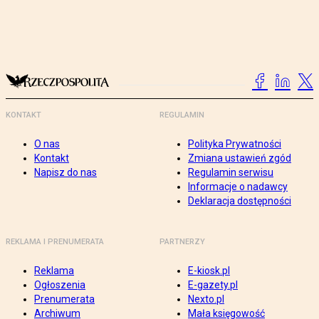
KONTAKT
REGULAMIN
O nas
Polityka Prywatności
Kontakt
Zmiana ustawień zgód
Napisz do nas
Regulamin serwisu
Informacje o nadawcy
Deklaracja dostępności
REKLAMA I PRENUMERATA
PARTNERZY
Reklama
E-kiosk.pl
Ogłoszenia
E-gazety.pl
Prenumerata
Nexto.pl
Archiwum
Mała księgowość