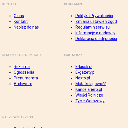
KONTAKT
REGULAMIN
O nas
Polityka Prywatności
Kontakt
Zmiana ustawień zgód
Napisz do nas
Regulamin serwisu
Informacje o nadawcy
Deklaracja dostępności
REKLAMA I PRENUMERATA
PARTNERZY
Reklama
E-kiosk.pl
Ogłoszenia
E-gazety.pl
Prenumerata
Nexto.pl
Archiwum
Mała księgowość
Kancelarierp.pl
Wieści Rolnicze
Życie Warszawy
NASZE WYDARZENIA