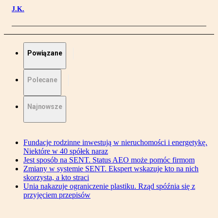
J.K.
Powiązane
Polecane
Najnowsze
Fundacje rodzinne inwestują w nieruchomości i energetykę.
Niektóre w 40 spółek naraz
Jest sposób na SENT. Status AEO może pomóc firmom
Zmiany w systemie SENT. Ekspert wskazuje kto na nich
skorzysta, a kto straci
Unia nakazuje ograniczenie plastiku. Rząd spóźnia się z
przyjęciem przepisów