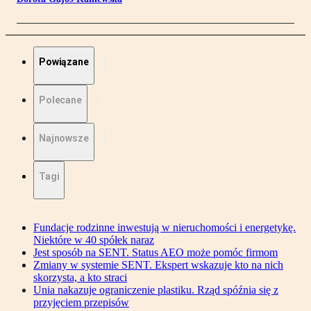
Powiązane
Polecane
Najnowsze
Tagi
Fundacje rodzinne inwestują w nieruchomości i energetykę.
Niektóre w 40 spółek naraz
Jest sposób na SENT. Status AEO może pomóc firmom
Zmiany w systemie SENT. Ekspert wskazuje kto na nich
skorzysta, a kto straci
Unia nakazuje ograniczenie plastiku. Rząd spóźnia się z
przyjęciem przepisów