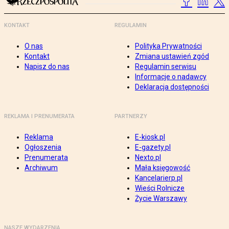
KONTAKT
REGULAMIN
O nas
Polityka Prywatności
Kontakt
Zmiana ustawień zgód
Napisz do nas
Regulamin serwisu
Informacje o nadawcy
Deklaracja dostępności
REKLAMA I PRENUMERATA
PARTNERZY
Reklama
E-kiosk.pl
Ogłoszenia
E-gazety.pl
Prenumerata
Nexto.pl
Archiwum
Mała księgowość
Kancelarierp.pl
Wieści Rolnicze
Życie Warszawy
NASZE WYDARZENIA