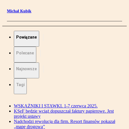
Michał Kubik
Powiązane
Polecane
Najnowsze
Tagi
WSKAŻNIKI I STAWKI. 1-7 czerwca 2025.
KSeF będzie wciąż dopuszczał faktury papierowe. Jest
projekt ustawy
Nadchodzi rewolucja dla firm. Resort finansów pokazał
„mapę drogową”