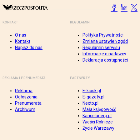
KONTAKT
REGULAMIN
O nas
Polityka Prywatności
Kontakt
Zmiana ustawień zgód
Napisz do nas
Regulamin serwisu
Informacje o nadawcy
Deklaracja dostępności
REKLAMA I PRENUMERATA
PARTNERZY
Reklama
E-kiosk.pl
Ogłoszenia
E-gazety.pl
Prenumerata
Nexto.pl
Archiwum
Mała księgowość
Kancelarierp.pl
Wieści Rolnicze
Życie Warszawy