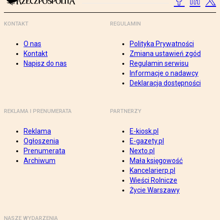
KONTAKT
REGULAMIN
O nas
Polityka Prywatności
Kontakt
Zmiana ustawień zgód
Napisz do nas
Regulamin serwisu
Informacje o nadawcy
Deklaracja dostępności
REKLAMA I PRENUMERATA
PARTNERZY
Reklama
E-kiosk.pl
Ogłoszenia
E-gazety.pl
Prenumerata
Nexto.pl
Archiwum
Mała księgowość
Kancelarierp.pl
Wieści Rolnicze
Życie Warszawy
NASZE WYDARZENIA