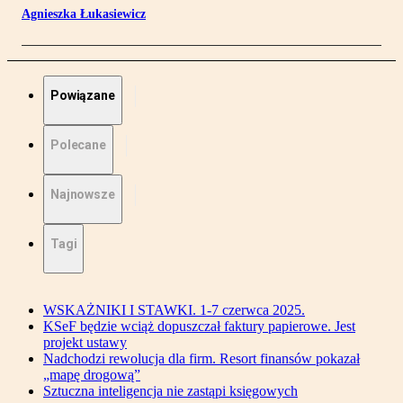
Agnieszka Łukasiewicz
Powiązane
Polecane
Najnowsze
Tagi
WSKAŻNIKI I STAWKI. 1-7 czerwca 2025.
KSeF będzie wciąż dopuszczał faktury papierowe. Jest
projekt ustawy
Nadchodzi rewolucja dla firm. Resort finansów pokazał
„mapę drogową”
Sztuczna inteligencja nie zastąpi księgowych