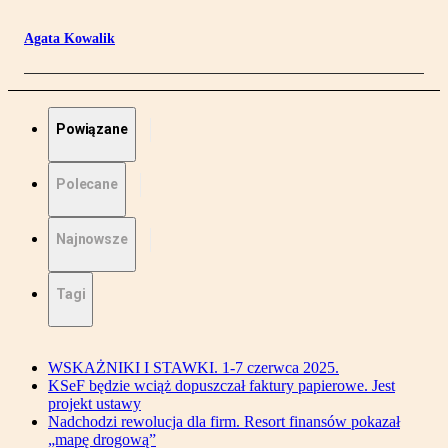
Agata Kowalik
Powiązane
Polecane
Najnowsze
Tagi
WSKAŻNIKI I STAWKI. 1-7 czerwca 2025.
KSeF będzie wciąż dopuszczał faktury papierowe. Jest
projekt ustawy
Nadchodzi rewolucja dla firm. Resort finansów pokazał
„mapę drogową”