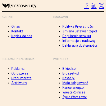
KONTAKT
REGULAMIN
O nas
Polityka Prywatności
Kontakt
Zmiana ustawień zgód
Napisz do nas
Regulamin serwisu
Informacje o nadawcy
Deklaracja dostępności
REKLAMA I PRENUMERATA
PARTNERZY
Reklama
E-kiosk.pl
Ogłoszenia
E-gazety.pl
Prenumerata
Nexto.pl
Archiwum
Mała księgowość
Kancelarierp.pl
Wieści Rolnicze
Życie Warszawy