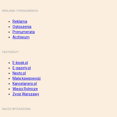
REKLAMA I PRENUMERATA
Reklama
Ogłoszenia
Prenumerata
Archiwum
PARTNERZY
E-kiosk.pl
E-gazety.pl
Nexto.pl
Mała księgowość
Kancelarierp.pl
Wieści Rolnicze
Życie Warszawy
NASZE WYDARZENIA