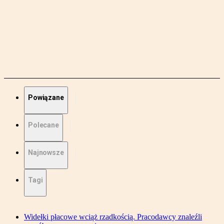
Powiązane
Polecane
Najnowsze
Tagi
Widełki płacowe wciąż rzadkością. Pracodawcy znaleźli