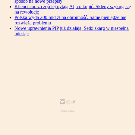
sposób na nowe przepisy
Klienci coraz częściej pytają AI, co kupić. Sklepy szykują się
na rewolucję
Polska wyda 200 mld zł na obronność. Same pieniądze nie
rozwiążą problemu
Nowe uprawnienia PIP już działają. Setki skarg w niespełna
miesiąc