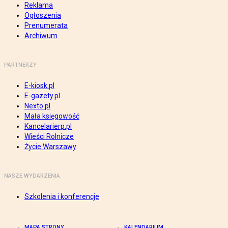
Reklama
Ogłoszenia
Prenumerata
Archiwum
PARTNERZY
E-kiosk.pl
E-gazety.pl
Nexto.pl
Mała księgowość
Kancelarierp.pl
Wieści Rolnicze
Życie Warszawy
NASZE WYDARZENIA
Szkolenia i konferencje
MAPA STRONY
KALENDARIUM