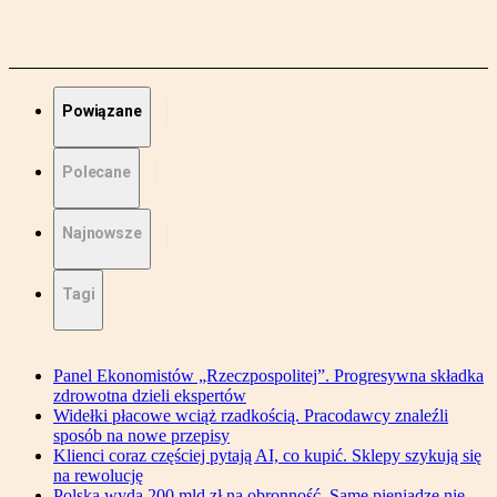
Powiązane
Polecane
Najnowsze
Tagi
Panel Ekonomistów „Rzeczpospolitej”. Progresywna składka
zdrowotna dzieli ekspertów
Widełki płacowe wciąż rzadkością. Pracodawcy znaleźli
sposób na nowe przepisy
Klienci coraz częściej pytają AI, co kupić. Sklepy szykują się
na rewolucję
Polska wyda 200 mld zł na obronność. Same pieniądze nie