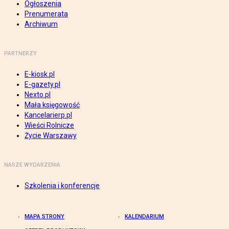
Ogłoszenia
Prenumerata
Archiwum
PARTNERZY
E-kiosk.pl
E-gazety.pl
Nexto.pl
Mała księgowość
Kancelarierp.pl
Wieści Rolnicze
Życie Warszawy
NASZE WYDARZENIA
Szkolenia i konferencje
MAPA STRONY
KALENDARIUM