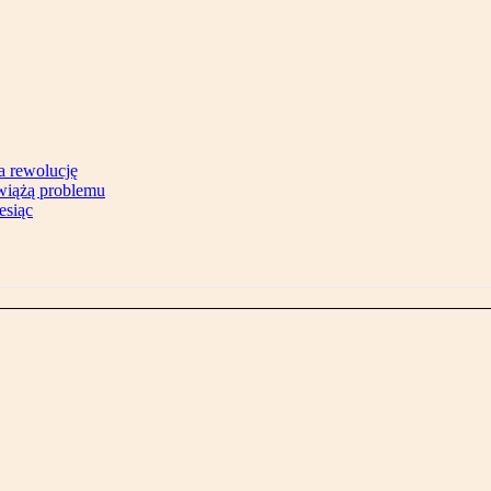
na rewolucję
zwiążą problemu
esiąc