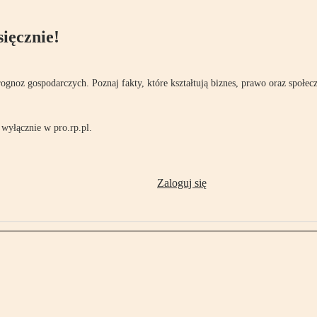
ięcznie!
rognoz gospodarczych. Poznaj fakty, które kształtują biznes, prawo oraz społec
wyłącznie w pro.rp.pl.
Zaloguj się