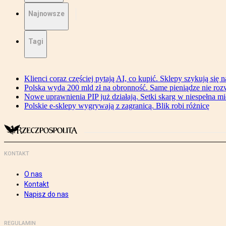
Najnowsze
Tagi
Klienci coraz częściej pytają AI, co kupić. Sklepy szykują się 
Polska wyda 200 mld zł na obronność. Same pieniądze nie ro
Nowe uprawnienia PIP już działają. Setki skarg w niespełna mi
Polskie e-sklepy wygrywają z zagranicą. Blik robi różnicę
KONTAKT
O nas
Kontakt
Napisz do nas
REGULAMIN