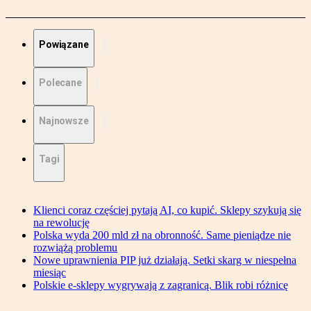
Powiązane
Polecane
Najnowsze
Tagi
Klienci coraz częściej pytają AI, co kupić. Sklepy szykują się
na rewolucję
Polska wyda 200 mld zł na obronność. Same pieniądze nie
rozwiążą problemu
Nowe uprawnienia PIP już działają. Setki skarg w niespełna
miesiąc
Polskie e-sklepy wygrywają z zagranicą. Blik robi różnicę