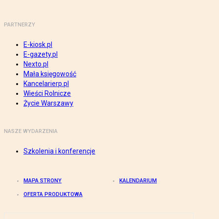
PARTNERZY
E-kiosk.pl
E-gazety.pl
Nexto.pl
Mała księgowość
Kancelarierp.pl
Wieści Rolnicze
Życie Warszawy
NASZE WYDARZENIA
Szkolenia i konferencje
MAPA STRONY
KALENDARIUM
OFERTA PRODUKTOWA