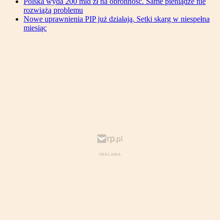
Polska wyda 200 mld zł na obronność. Same pieniądze nie
rozwiążą problemu
Nowe uprawnienia PIP już działają. Setki skarg w niespełna
miesiąc