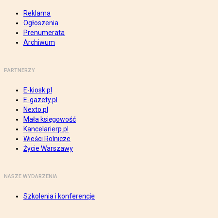
Reklama
Ogłoszenia
Prenumerata
Archiwum
PARTNERZY
E-kiosk.pl
E-gazety.pl
Nexto.pl
Mała księgowość
Kancelarierp.pl
Wieści Rolnicze
Życie Warszawy
NASZE WYDARZENIA
Szkolenia i konferencje