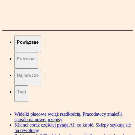
Powiązane
Polecane
Najnowsze
Tagi
Widełki płacowe wciąż rzadkością. Pracodawcy znaleźli
sposób na nowe przepisy
Klienci coraz częściej pytają AI, co kupić. Sklepy szykują się
na rewolucję