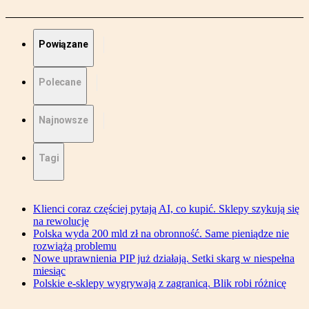
Powiązane
Polecane
Najnowsze
Tagi
Klienci coraz częściej pytają AI, co kupić. Sklepy szykują się
na rewolucję
Polska wyda 200 mld zł na obronność. Same pieniądze nie
rozwiążą problemu
Nowe uprawnienia PIP już działają. Setki skarg w niespełna
miesiąc
Polskie e-sklepy wygrywają z zagranicą. Blik robi różnicę