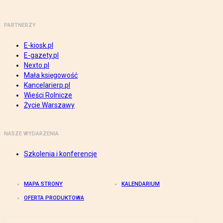
PARTNERZY
E-kiosk.pl
E-gazety.pl
Nexto.pl
Mała księgowość
Kancelarierp.pl
Wieści Rolnicze
Życie Warszawy
NASZE WYDARZENIA
Szkolenia i konferencje
MAPA STRONY
KALENDARIUM
OFERTA PRODUKTOWA